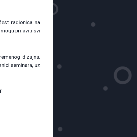
est radionica na
mogu prijaviti svi
vremenog dizajna,
snici seminara, uz
T.