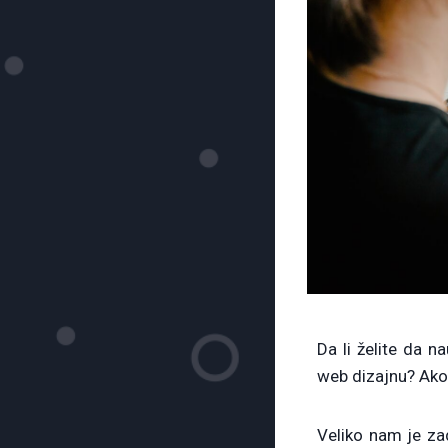
Da li želite da na
web dizajnu?
Ako
Veliko nam je za