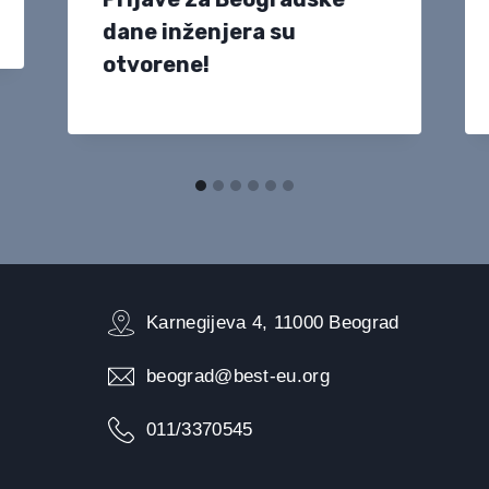
dane inženjera su
otvorene!
Karnegijeva 4, 11000 Beograd
beograd@best-eu.org
011/3370545