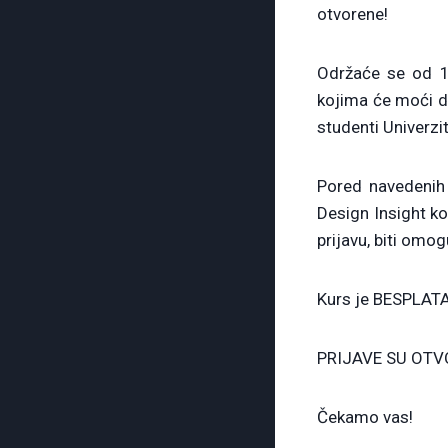
otvorene!
Održaće se od 1
kojima će moći da
studenti Univerzit
Pored navedenih 
Design Insight ko
prijavu, biti om
Kurs je BESPLATAN
PRIJAVE SU OTV
Čekamo vas!