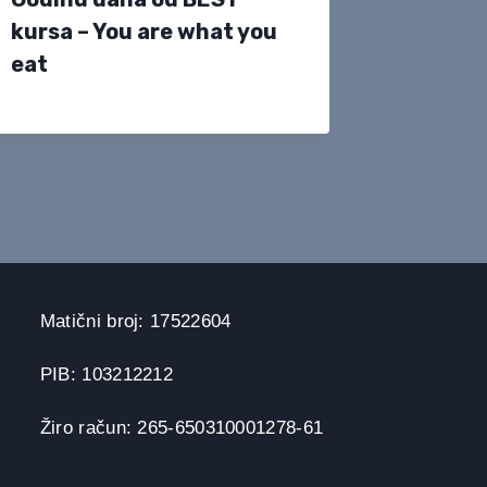
kursa – You are what you
eat
Matični broj: 17522604
PIB: 103212212
Žiro račun: 265-650310001278-61