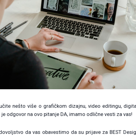
učite nešto više o grafičkom dizajnu, video editingu, digital
 je odgovor na ovo pitanje DA, imamo odlične vesti za vas!
dovoljstvo da vas obavestimo da su prijave za BEST Des