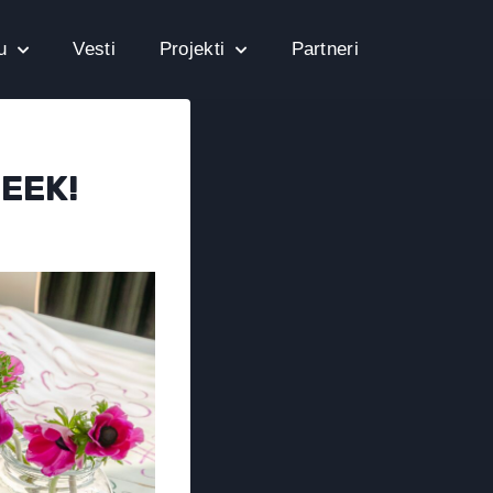
u
Vesti
Projekti
Partneri
WEEK!