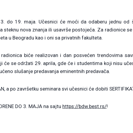
3. do 19. maja. Učesnici će moći da odaberu jednu od š
 steknu nova znanja ili usavrše postojeća. Za radionice se 
eta u Beogradu kao i oni sa privatnih fakulteta.
radionica biće realizovan i dan posvećen trendovima sa
ji će se održati 29. aprila, gde će i studentima koji nisu uče
ogućeno slušanje predavanja eminentnih predavača.
, a po završetku seminara svi učesnici će dobiti SERTIFIKA
ORENE DO 3. MAJA na sajtu
https://bdw.best.rs/
!