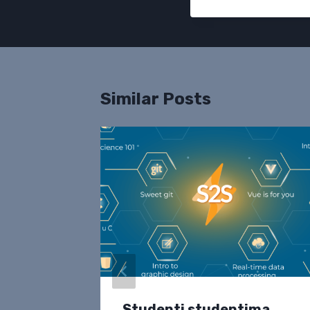
Similar Posts
po redu
Studenti studentima