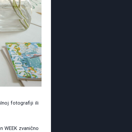
noj fotografiji ili
ign WEEK zvanično