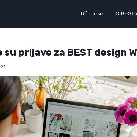
Učlani se
O BEST-
 su prijave za BEST design 
023