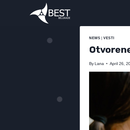
NEWS
|
VESTI
Otvorene
By
Lana
April 26, 2